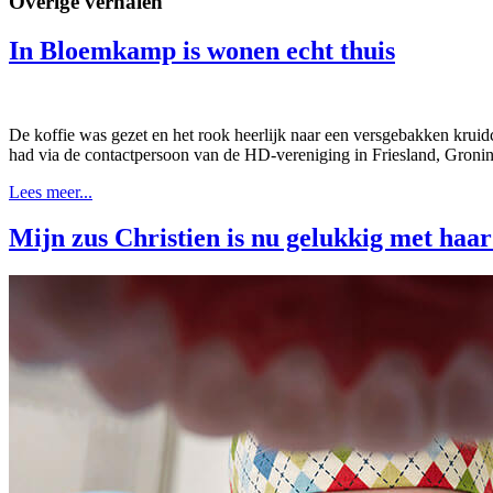
Overige verhalen
In Bloemkamp is wonen echt thuis
De koffie was gezet en het rook heerlijk naar een versgebakken kr
had via de contactpersoon van de HD-vereniging in Friesland, Groni
Lees meer...
Mijn zus Christien is nu gelukkig met haa