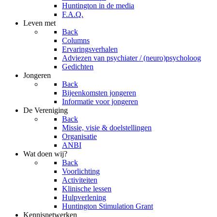
Huntington in de media
F.A.Q.
Leven met
Back
Columns
Ervaringsverhalen
Adviezen van psychiater / (neuro)psycholoog
Gedichten
Jongeren
Back
Bijeenkomsten jongeren
Informatie voor jongeren
De Vereniging
Back
Missie, visie & doelstellingen
Organisatie
ANBI
Wat doen wij?
Back
Voorlichting
Activiteiten
Klinische lessen
Hulpverlening
Huntington Stimulation Grant
Kennisnetwerken