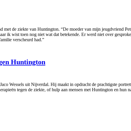
 met de ziekte van Huntington. “De moeder van mijn jeugdvriend Peter h
maar ik wist toen nog niet wat dat betekende. Er werd niet over gespro
familie verscheurd had.”
tegen Huntington
aco Wessels uit Nijverdal. Hij maakt in opdracht de prachtigste portret
erapieën tegen de ziekte, of hulp aan mensen met Huntington en hun n