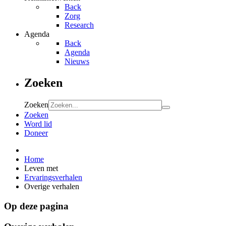
Back
Zorg
Research
Agenda
Back
Agenda
Nieuws
Zoeken
Zoeken
Zoeken
Word lid
Doneer
Home
Leven met
Ervaringsverhalen
Overige verhalen
Op deze pagina