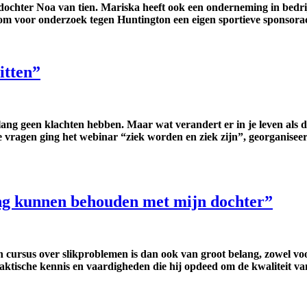
chter Noa van tien. Mariska heeft ook een onderneming in bedrijfs
r om voor onderzoek tegen Huntington een eigen sportieve sponsoract
itten”
ang geen klachten hebben. Maar wat verandert er in je leven als 
die vragen ging het webinar “ziek worden en ziek zijn”, georgani
ing kunnen behouden met mijn dochter”
n cursus over slikproblemen is dan ook van groot belang, zowel v
raktische kennis en vaardigheden die hij opdeed om de kwaliteit va