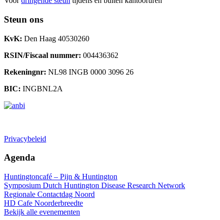
Voor
dringende steun
tijdens en buiten kantooruren
Steun ons
KvK:
Den Haag 40530260
RSIN/Fiscaal nummer:
004436362
Rekeningnr:
NL98 INGB 0000 3096 26
BIC:
INGBNL2A
Doneren
Privacybeleid
Agenda
Huntingtoncafé – Pijn & Huntington
Symposium Dutch Huntington Disease Research Network
Regionale Contactdag Noord
HD Cafe Noorderbreedte
Bekijk alle evenementen