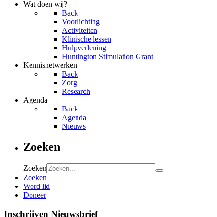
Wat doen wij?
Back
Voorlichting
Activiteiten
Klinische lessen
Hulpverlening
Huntington Stimulation Grant
Kennisnetwerken
Back
Zorg
Research
Agenda
Back
Agenda
Nieuws
Zoeken
Zoeken
Zoeken
Word lid
Doneer
Inschrijven Nieuwsbrief