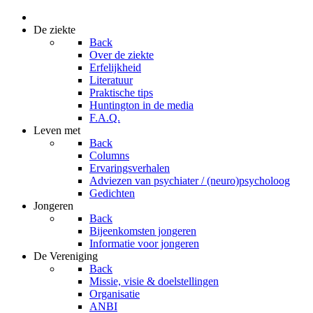
De ziekte
Back
Over de ziekte
Erfelijkheid
Literatuur
Praktische tips
Huntington in de media
F.A.Q.
Leven met
Back
Columns
Ervaringsverhalen
Adviezen van psychiater / (neuro)psycholoog
Gedichten
Jongeren
Back
Bijeenkomsten jongeren
Informatie voor jongeren
De Vereniging
Back
Missie, visie & doelstellingen
Organisatie
ANBI