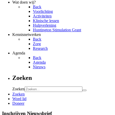
Wat doen wij?
Back
Voorlichting
Activiteiten
Klinische lessen
Hulpverlening
Huntington Stimulation Grant
Kennisnetwerken
Back
Zorg
Research
Agenda
Back
Agenda
Nieuws
Zoeken
Zoeken
Zoeken
Word lid
Doneer
Inschrijven Nieuwsbrief