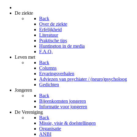
De ziekte
Back
Over de ziekte
Erfelijkheid
Literatuur
Praktische tips
Huntington in de media
F.A.Q.
Leven met
Back
Columns
Ervaringsverhalen
Adviezen van psychiater / (neuro)psycholoog
Gedichten
Jongeren
Back
Bijeenkomsten jongeren
Informatie voor jongeren
De Vereniging
Back
Missie, visie & doelstellingen
Organisatie
ANBI