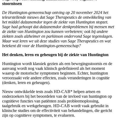
stoornissen
De Huntington-gemeenschap ontving op 20 november 2024 het
teleurstellende nieuws dat Sage Therapeutics de ontwikkeling van
het middel dalzanemdor tegen de ziekte van Huntington stopzet.
Sage had gehoopt dat dalzanemdor denkproblemen bij mensen met
de ziekte van Huntington zou kunnen verbeteren; ook bij andere
ziekten zoals alzheimer en parkinson ondervond Sage tegenslagen.
Maar wat leren we uit deze studies van Sage Therapeutics en wat
betekent dit voor de Huntington-gemeenschap?
Het denken, leren en geheugen bij de ziekte van Huntington
Huntington wordt klassiek gezien als een bewegingsstoornis en de
aanvang wordt nog vaak klinisch gedefinieerd als het moment
waarop de motorische symptomen beginnen. Echter, huntington
veroorzaakt vele andere effecten, zoals veranderingen in cognitie
(denken, leren en geheugen).
Nieuw ontwikkelde tests zoals HD-CAB* helpen artsen en
onderzoekers bij het beoordelen van de invloed van huntington op
cognitieve functies van patiënten zoals probleemoplossing,
taalgebruik en werkgeheugen. HD-CAB wordt vaak gebruikt in
klinische studies om de effectiviteit van behandelingen, die gericht
zijn op cognitieve symptomen, te evalueren.