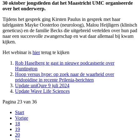
30 oktober jongstleden dat het Maastricht UMC organiseerde
over het onderwerp.
Tijdens het gesprek ging Kirsten Paulus in gesprek met haar
tafelgasten Mayke Oosterloo (neuroloog), Malou Heijligers (klinisch
geneticus) en de familie Becks die uitgebreid vertelden over hun pad
naar een succesvolle zwangerschap en wat daar allemaal bij kwam
kijken.
Het webinar is
hier
terug te kijken
Rob Haselberg te gast in nieuwe podcastserie over
Huntington
Hoop versus hype: op zoek naar de waarheid over
pridopidine in recente Prilenia-berichten
Update uniQure 9 juli 2024
Update Wave Life Sciences
Pagina 23 van 36
Start
Vorige
18
19
20