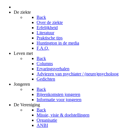
De ziekte
Back
Over de ziekte
Erfelijkheid
Literatuur
Praktische tips
Huntington in de media
F.A.Q.
Leven met
Back
Columns
Ervaringsverhalen
Adviezen van psychiater / (neuro)psycholoog
Gedichten
Jongeren
Back
Bijeenkomsten jongeren
Informatie voor jongeren
De Vereniging
Back
Missie, visie & doelstellingen
Organisatie
ANBI