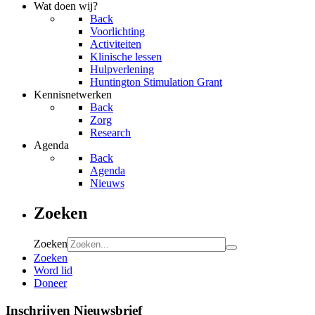
Wat doen wij?
Back
Voorlichting
Activiteiten
Klinische lessen
Hulpverlening
Huntington Stimulation Grant
Kennisnetwerken
Back
Zorg
Research
Agenda
Back
Agenda
Nieuws
Zoeken
Zoeken
Zoeken
Word lid
Doneer
Inschrijven Nieuwsbrief