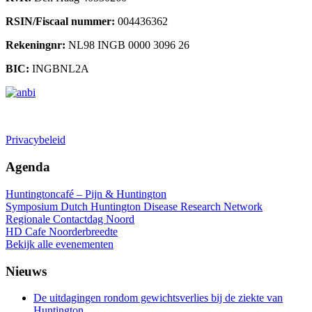
RSIN/Fiscaal nummer:
004436362
Rekeningnr:
NL98 INGB 0000 3096 26
BIC:
INGBNL2A
Doneren
Privacybeleid
Agenda
Huntingtoncafé – Pijn & Huntington
Symposium Dutch Huntington Disease Research Network
Regionale Contactdag Noord
HD Cafe Noorderbreedte
Bekijk alle evenementen
Nieuws
De uitdagingen rondom gewichtsverlies bij de ziekte van
Huntington