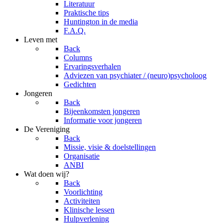
Literatuur
Praktische tips
Huntington in de media
F.A.Q.
Leven met
Back
Columns
Ervaringsverhalen
Adviezen van psychiater / (neuro)psycholoog
Gedichten
Jongeren
Back
Bijeenkomsten jongeren
Informatie voor jongeren
De Vereniging
Back
Missie, visie & doelstellingen
Organisatie
ANBI
Wat doen wij?
Back
Voorlichting
Activiteiten
Klinische lessen
Hulpverlening