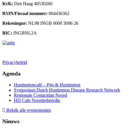
KvK:
Den Haag 40530260
RSIN/Fiscaal nummer:
004436362
Rekeningnr:
NL98 INGB 0000 3096 26
BIC:
INGBNL2A
Doneren
Privacybeleid
Agenda
Huntingtoncafé – Pijn & Huntington
Symposium Dutch Huntington Disease Research Network
Regionale Contactdag Noord
HD Cafe Noorderbreedte
Bekijk alle evenementen
Nieuws