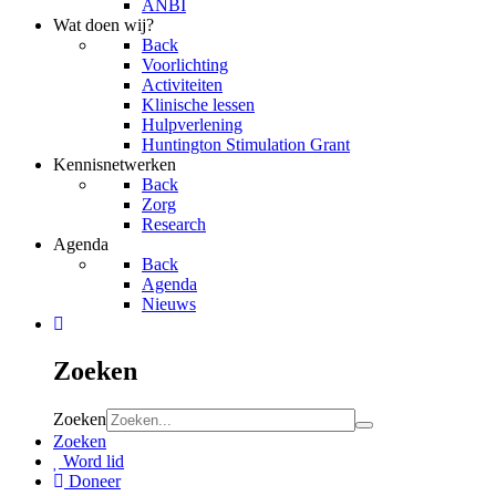
ANBI
Wat doen wij?
Back
Voorlichting
Activiteiten
Klinische lessen
Hulpverlening
Huntington Stimulation Grant
Kennisnetwerken
Back
Zorg
Research
Agenda
Back
Agenda
Nieuws
Zoeken
Zoeken
Zoeken
Word lid
Doneer