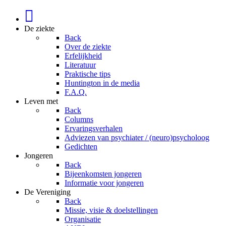
De ziekte
Back
Over de ziekte
Erfelijkheid
Literatuur
Praktische tips
Huntington in de media
F.A.Q.
Leven met
Back
Columns
Ervaringsverhalen
Adviezen van psychiater / (neuro)psycholoog
Gedichten
Jongeren
Back
Bijeenkomsten jongeren
Informatie voor jongeren
De Vereniging
Back
Missie, visie & doelstellingen
Organisatie