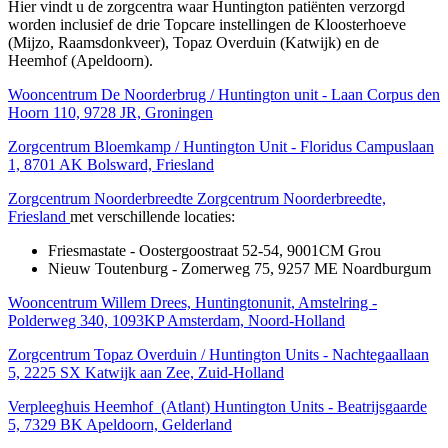
Hier vindt u de zorgcentra waar Huntington patiënten verzorgd
worden inclusief de drie Topcare instellingen de Kloosterhoeve
(Mijzo, Raamsdonkveer), Topaz Overduin (Katwijk) en de
Heemhof (Apeldoorn).
Wooncentrum De Noorderbrug / Huntington unit - Laan Corpus den
Hoorn 110, 9728 JR, Groningen
Zorgcentrum Bloemkamp / Huntington Unit - Floridus Campuslaan
1, 8701 AK Bolsward, Friesland
Zorgcentrum Noorderbreedte Zorgcentrum Noorderbreedte,
Friesland
met verschillende locaties:
Friesmastate - Oostergoostraat 52-54, 9001CM Grou
Nieuw Toutenburg - Zomerweg 75, 9257 ME Noardburgum
Wooncentrum Willem Drees, Huntingtonunit, Amstelring -
Polderweg 340, 1093KP Amsterdam, Noord-Holland
Zorgcentrum Topaz Overduin / Huntington Units - Nachtegaallaan
5, 2225 SX Katwijk aan Zee, Zuid-Holland
Verpleeghuis Heemhof (Atlant) Huntington Units - Beatrijsgaarde
5, 7329 BK Apeldoorn, Gelderland