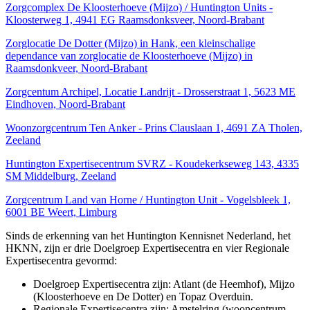
Zorgcomplex De Kloosterhoeve (Mijzo) / Huntington Units -
Kloosterweg 1, 4941 EG Raamsdonksveer, Noord-Brabant
Zorglocatie De Dotter (Mijzo) in Hank, een kleinschalige
dependance van zorglocatie de Kloosterhoeve (Mijzo) in
Raamsdonkveer, Noord-Brabant
Zorgcentum Archipel, Locatie Landrijt - Drosserstraat 1, 5623 ME
Eindhoven, Noord-Brabant
Woonzorgcentrum Ten Anker - Prins Clauslaan 1, 4691 ZA Tholen,
Zeeland
Huntington Expertisecentrum SVRZ - Koudekerkseweg 143, 4335
SM Middelburg, Zeeland
Zorgcentrum Land van Horne / Huntington Unit - Vogelsbleek 1,
6001 BE Weert, Limburg
Sinds de erkenning van het Huntington Kennisnet Nederland, het
HKNN, zijn er drie Doelgroep Expertisecentra en vier Regionale
Expertisecentra gevormd:
Doelgroep Expertisecentra zijn: Atlant (de Heemhof), Mijzo
(Kloosterhoeve en De Dotter) en Topaz Overduin.
Regionale Expertisecentra zijn: Amstelring (wooncentrum