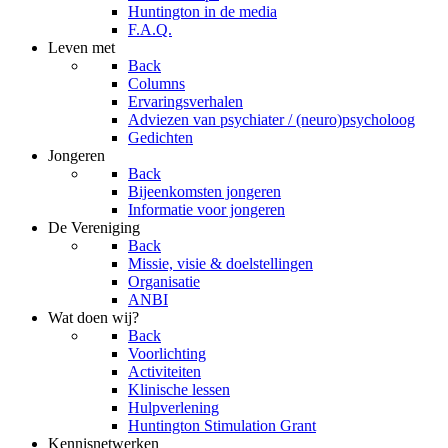
Huntington in de media
F.A.Q.
Leven met
Back
Columns
Ervaringsverhalen
Adviezen van psychiater / (neuro)psycholoog
Gedichten
Jongeren
Back
Bijeenkomsten jongeren
Informatie voor jongeren
De Vereniging
Back
Missie, visie & doelstellingen
Organisatie
ANBI
Wat doen wij?
Back
Voorlichting
Activiteiten
Klinische lessen
Hulpverlening
Huntington Stimulation Grant
Kennisnetwerken