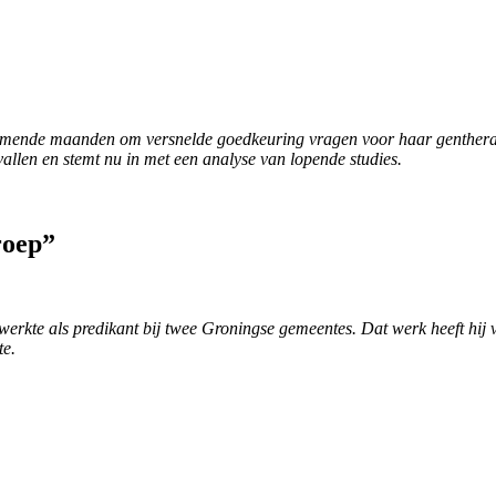
ende maanden om versnelde goedkeuring vragen voor haar gentherap
vallen en stemt nu in met een analyse van lopende studies.
roep”
erkte als predikant bij twee Groningse gemeentes. Dat werk heeft hij v
te.