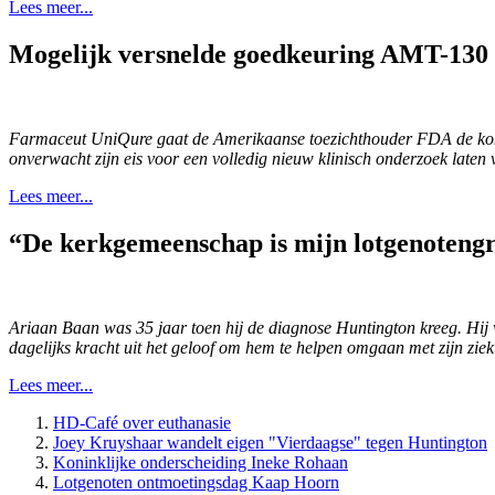
Lees meer...
Mogelijk versnelde goedkeuring AMT-130
Farmaceut UniQure gaat de Amerikaanse toezichthouder FDA de kom
onverwacht zijn eis voor een volledig nieuw klinisch onderzoek laten 
Lees meer...
“De kerkgemeenschap is mijn lotgenoteng
Ariaan Baan was 35 jaar toen hij de diagnose Huntington kreeg. Hij w
dagelijks kracht uit het geloof om hem te helpen omgaan met zijn ziek
Lees meer...
HD-Café over euthanasie
Joey Kruyshaar wandelt eigen "Vierdaagse" tegen Huntington
Koninklijke onderscheiding Ineke Rohaan
Lotgenoten ontmoetingsdag Kaap Hoorn