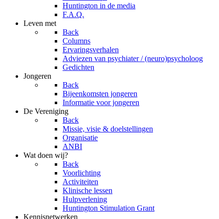
Huntington in de media
F.A.Q.
Leven met
Back
Columns
Ervaringsverhalen
Adviezen van psychiater / (neuro)psycholoog
Gedichten
Jongeren
Back
Bijeenkomsten jongeren
Informatie voor jongeren
De Vereniging
Back
Missie, visie & doelstellingen
Organisatie
ANBI
Wat doen wij?
Back
Voorlichting
Activiteiten
Klinische lessen
Hulpverlening
Huntington Stimulation Grant
Kennisnetwerken