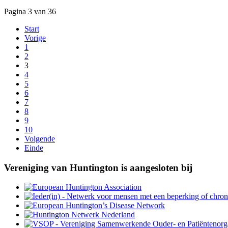
Pagina 3 van 36
Start
Vorige
1
2
3
4
5
6
7
8
9
10
Volgende
Einde
Vereniging van Huntington is aangesloten bij