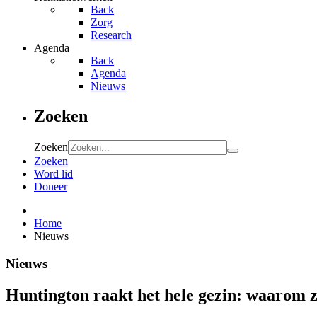
Back
Zorg
Research
Agenda
Back
Agenda
Nieuws
Zoeken
Zoeken
Zoeken
Word lid
Doneer
Home
Nieuws
Nieuws
Huntington raakt het hele gezin: waarom 