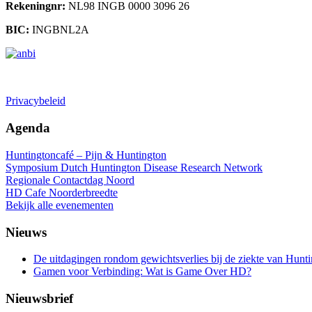
Rekeningnr:
NL98 INGB 0000 3096 26
BIC:
INGBNL2A
Doneren
Privacybeleid
Agenda
Huntingtoncafé – Pijn & Huntington
Symposium Dutch Huntington Disease Research Network
Regionale Contactdag Noord
HD Cafe Noorderbreedte
Bekijk alle evenementen
Nieuws
De uitdagingen rondom gewichtsverlies bij de ziekte van Hunt
Gamen voor Verbinding: Wat is Game Over HD?
Nieuwsbrief